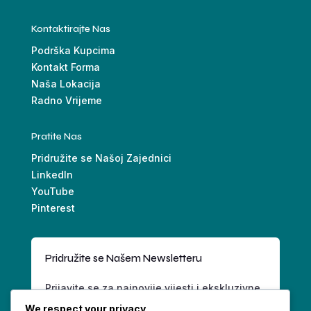
Kontaktirajte Nas
Podrška Kupcima
Kontakt Forma
Naša Lokacija
Radno Vrijeme
Pratite Nas
Pridružite se Našoj Zajednici
LinkedIn
YouTube
Pinterest
Pridružite se Našem Newsletteru
Prijavite se za najnovije vijesti i ekskluzivne
ponude.
We respect your privacy