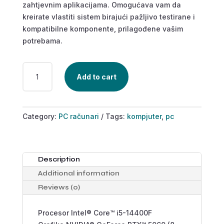
zahtjevnim aplikacijama. Omogućava vam da
kreirate vlastiti sistem birajući pažljivo testirane i
kompatibilne komponente, prilagođene vašim
potrebama.
CASPER
Add to cart
EXCALIBUR
E650
QUANTITY
Category:
PC računari
Tags:
kompjuter
,
pc
Description
Additional information
Reviews (0)
Procesor Intel® Core™ i5-14400F